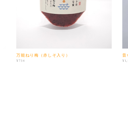
万能ねり梅（赤しそ入り）
昔
¥734
¥1