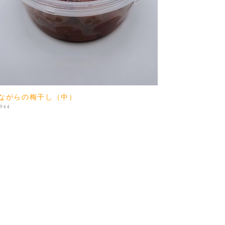
ながらの梅干し（中）
,944