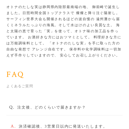
オトナのたしな実は静岡県内陸部最南端の地、 御前崎で誕生し
ました。日照時間全国トップクラスで 燦燦と降り注ぐ陽射し。
サーフィン世界大会も開催されるほどの波自慢の 遠州灘から届
くミネラルたっぷりの海風。そして水はけのよい良質な土。 海
と太陽の恵で育った「実」を使って、オトナ味の加工品を作っ
ています。 お酒好きな方にはおツマミとして。 料理好きな方に
は万能調味料として。 「オトナのたしな実」を手に取った方の
自由な発想で アレンジ自在です。 保存料や化学調味料は一切加
えず手作りしていますので、 安心してお召し上がりください。
FAQ
よくあるご質問
Q.
注文後、どのくらいで届きますか？
A.
決済確認後、3営業日以内に発送いたします。